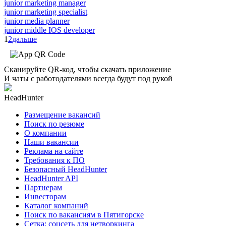
junior marketing manager
junior marketing specialist
junior media planner
junior middle IOS developer
1
2
дальше
Сканируйте QR-код, чтобы скачать приложение
И чаты с работодателями всегда будут под рукой
HeadHunter
Размещение вакансий
Поиск по резюме
О компании
Наши вакансии
Реклама на сайте
Требования к ПО
Безопасный HeadHunter
HeadHunter API
Партнерам
Инвесторам
Каталог компаний
Поиск по вакансиям в Пятигорске
Сетка: соцсеть для нетворкинга