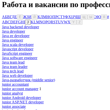
Работа и вакансии по професс
А
Б
В
Г
Д
Е
Ж
З
И
К
Л
М
Н
О
П
Р
С
Т
У
Ф
Х
Ц
Ч
Ш
Э
Ю
#
Ё
Й
Щ
Ы
Я
A
B
C
D
E
F
G
H
I
K
L
M
N
O
P
Q
R
S
T
U
V
W
X
J
Y
Z
Java backend developer
Java developer
Java ee developer
Java engineer
Java scala developer
Javascript developer
JavaScript engineer
Java software engineer
Java team lead
Java team leader
Java tech lead
Java web developer
Java-разработчик (middle senior)
junior accountant
junior account manager
1
junior analyst
junior Android developer
junior ASP.NET developer
junior associate