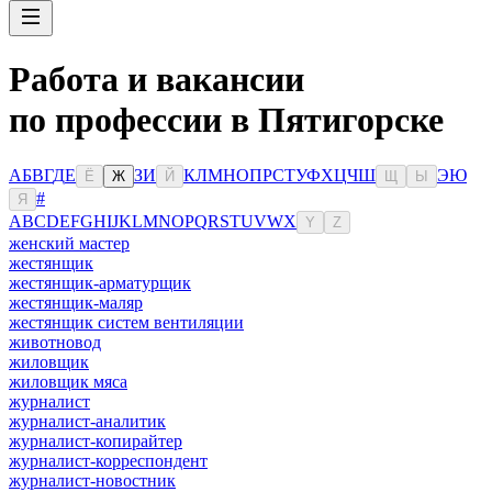
Работа и вакансии
по профессии в Пятигорске
А
Б
В
Г
Д
Е
З
И
К
Л
М
Н
О
П
Р
С
Т
У
Ф
Х
Ц
Ч
Ш
Э
Ю
Ё
Ж
Й
Щ
Ы
#
Я
A
B
C
D
E
F
G
H
I
J
K
L
M
N
O
P
Q
R
S
T
U
V
W
X
Y
Z
женский мастер
жестянщик
жестянщик-арматурщик
жестянщик-маляр
жестянщик систем вентиляции
животновод
жиловщик
жиловщик мяса
журналист
журналист-аналитик
журналист-копирайтер
журналист-корреспондент
журналист-новостник