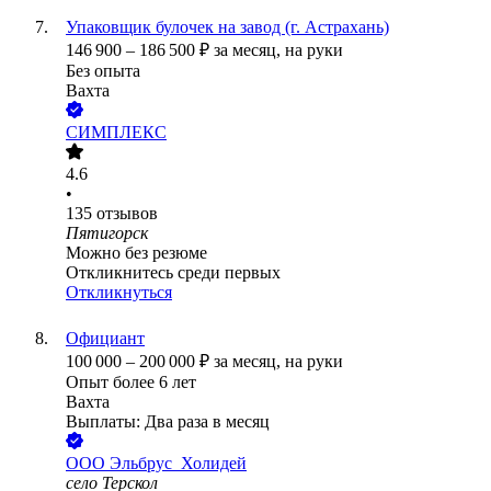
Упаковщик булочек на завод (г. Астрахань)
146 900
–
186 500
₽
за месяц,
на руки
Без опыта
Вахта
СИМПЛЕКС
4.6
•
135
отзывов
Пятигорск
Можно без резюме
Откликнитесь среди первых
Откликнуться
Официант
100 000
–
200 000
₽
за месяц,
на руки
Опыт более 6 лет
Вахта
Выплаты: Два раза в месяц
ООО
Эльбрус_Холидей
село Терскол