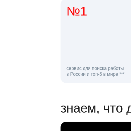
№1
1 мл
сервис для поиска работы
в России и топ-5 в мире ***
откликов на вак
знаем, что 