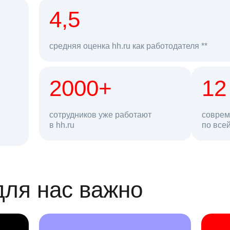
рд
4,5
средняя оценка hh.ru как работодателя **
2000+
68 млн
12
сотрудников уже работают
соврем
в hh.ru
резюме в базе
по все
ансии
для нас важно