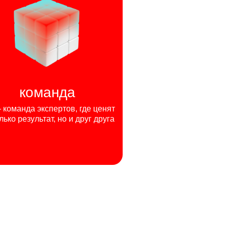
команда
команда экспертов, где ценят
лько результат, но и друг друга