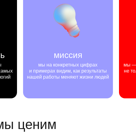
ть
миссия
ы
мы на конкретных цифрах
мы — 
самых
и примерах видим, как результаты
не то
логий
нашей работы меняют жизни людей
 мы ценим