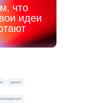
м, что
твои идеи
отают
ие
дизайн
риспруденция