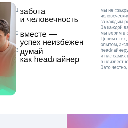
забота
мы не «зак
человечески
и человечность
за каждым р
За каждой в
вместе —
мы верим в с
Ценим всех, 
успех неизбежен
опытом, эксп
думай
headлайнеру
и нас самих 
как headлайнер
в неизвестн
Зато честно