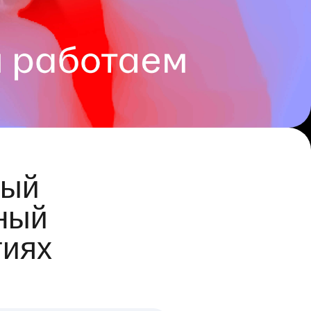
ый
ный
гиях