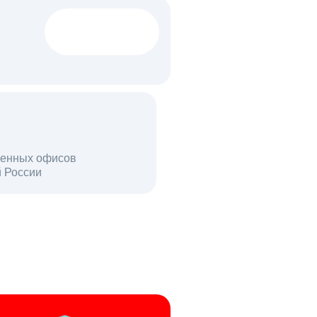
1522 тыс
вакансий
18 млн
енных офисов
й России
пользователей в день