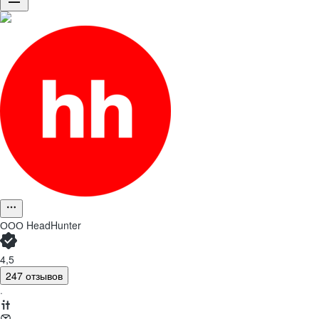
ООО
HeadHunter
4,5
247 отзывов
·