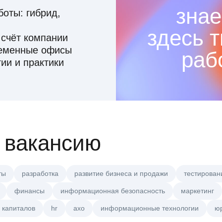
знае
оты: гибрид,
здесь 
 счёт компании
ременные офисы
раб
ии и практики
 вакансию
ты
разработка
развитие бизнеса и продажи
тестирован
финансы
информационная безопасность
маркетинг
 капиталов
hr
axo
информационные технологии
ю