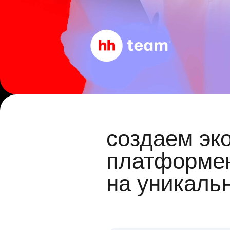
создаем эк
платформен
на уникаль