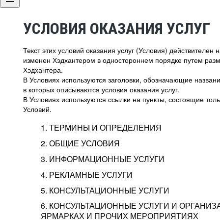
УСЛОВИЯ ОКАЗАНИЯ УСЛУГ
Текст этих условий оказания услуг (Условия) действителен
изменен Хэдхантером в одностороннем порядке путем раз
Хэдхантера.
В Условиях используются заголовки, обозначающие название
в которых описываются условия оказания услуг.
В Условиях используются ссылки на пункты, состоящие тольк
Условий.
1. ТЕРМИНЫ И ОПРЕДЕЛЕНИЯ
2. ОБЩИЕ УСЛОВИЯ
3. ИНФОРМАЦИОННЫЕ УСЛУГИ
1.1. Хэдхантер, или
Хэдхантер, ООО «Хэдх
4. РЕКЛАМНЫЕ УСЛУГИ
HeadHunter, или
г. Москва, внутригор
2.1. Типы и статусы регистрации
5. КОНСУЛЬТАЦИОННЫЕ УСЛУГИ
Исполнитель
Тверской,
2-я
Брестска
Типы регистрации
3.1. Предоставление доступа к базе данн
2.2. Активация услуг
6. КОНСУЛЬТАЦИОННЫЕ УСЛУГИ И ОРГАНИЗ
о трудоустройстве с возможностью просмо
Описание и активация
ЯРМАРКАХ И ПРОЧИХ МЕРОПРИЯТИЯХ
Хэдхантер — администра
2.1.1. Заказчику может быть присвоен один
4.0. Общие условия оказания рекламных ус