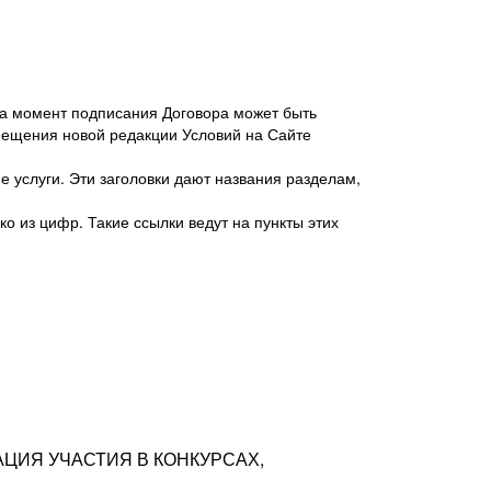
 на момент подписания Договора может быть
мещения новой редакции Условий на Сайте
 услуги. Эти заголовки дают названия разделам,
о из цифр. Такие ссылки ведут на пункты этих
антер», ИНН 7718620740, адрес: 125047,
одская территория Муниципальный округ
я улица, дом 48, помещ. 25
ых резюме с предложениями Соискателей
АЦИЯ УЧАСТИЯ В КОНКУРСАХ,
тра контактной информации Соискателя
тор сайтов: hh.ru, talantix.ru и других
 из Типов регистраций.
луг