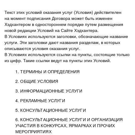
Текст этих условий оказания услуг (Условия) действителен
на момент подписания Договора может быть изменен
Хэдхантером в одностороннем порядке путем размещения
новой редакции Условий на Сайте Хэдхантера.
В Условиях используются заголовки, обозначающие название
услуги. Эти заголовки дают названия разделам, в которых
описываются условия оказания услуг.
В Условиях используются ссылки на пункты, состоящие только
из цифр. Такие ссылки ведут на пункты этих Условий.
1. ТЕРМИНЫ И ОПРЕДЕЛЕНИЯ
2. ОБЩИЕ УСЛОВИЯ
3. ИНФОРМАЦИОННЫЕ УСЛУГИ
1.1. Хэдхантер, или
Хэдхантер, ООО
4. РЕКЛАМНЫЕ УСЛУГИ
HeadHunter, или
«Хэдхантер», ИНН
2.1. Типы и статусы регистрации
5. КОНСУЛЬТАЦИОННЫЕ УСЛУГИ
Исполнитель
7718620740, адрес:
Типы регистрации
3.1. Предоставление доступа к базе данных
2.2. Активация услуг
6. КОНСУЛЬТАЦИОННЫЕ УСЛУГИ И ОРГАНИЗАЦИЯ
125047, г. Москва,
резюме с предложениями Соискателей
Описание и активация
УЧАСТИЯ В КОНКУРСАХ, ЯРМАРКАХ И ПРОЧИХ
2.1.1. Заказчику может быть присвоен один
4.0. Общие условия оказания рекламных услуг
внутригородская
о трудоустройстве с возможностью просмотра
МЕРОПРИЯТИЯХ
из Типов регистраций.
территория
4.0.1. Хэдхантер оказывает Заказчику услугу