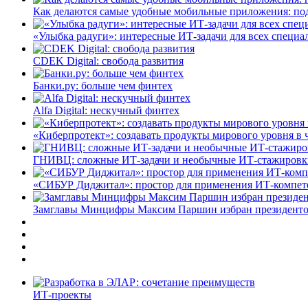
Как делаются самые удобные мобильные приложения: по
«Улыбка радуги»: интересные ИТ-задачи для всех специа
CDEK Digital: свобода развития
Банки.ру: больше чем финтех
Alfa Digital: нескучный финтех
«Киберпротект»: создавать продукты мирового уровня в
ГНИВЦ: сложные ИТ‑задачи и необычные ИТ‑стажировк
«СИБУР Диджитал»: простор для применения ИТ-компе
Замглавы Минцифры Максим Паршин избран президенто
ИТ-проекты