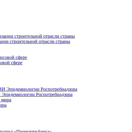
ации строительной отрасли страны
совой сфере
 Эпидемиологии Роспотребнадзора
ира