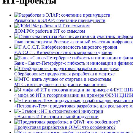
ИТ-проекты
Разработка в ЭЛАР: сочетание преимуществ
ДОМ.РФ: работа в ИТ со смыслом
Главгосэкспертиза России: активный участник цифровиз
F.A.C.C.T. Кибербезопасность мирового уровня
Банк «Санкт-Петербург»: гибкость и инновации в финан
СберЗдоровье: продуктовая разработка в медтехе
МТС: взять лучшее от стартапа и экосистемы
4 мифа об ИТ в госорганизации на примере ФБУН ЦНИИ
«Петрович-Тех»: продуктовая разработка для реального м
«Эталон»: ИТ в строительной индустрии
Продуктовая разработка в QIWI: что особенного?