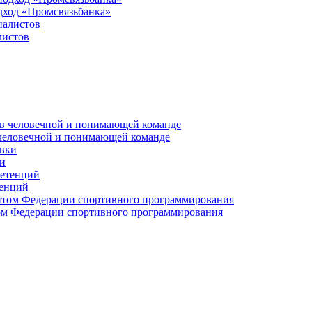
дход «Промсвязьбанка»
листов
 человечной и понимающей команде
и
тенций
м Федерации спортивного программирования