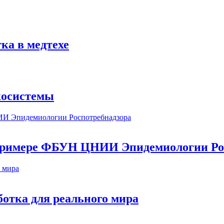
ка в медтехе
косистемы
а примере ФБУН ЦНИИ Эпидемиологии Ро
ботка для реального мира