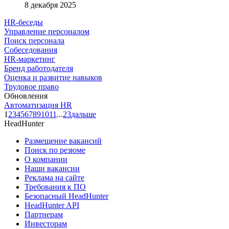
8 декабря 2025
HR-беседы
Управление персоналом
Поиск персонала
Собеседования
HR-маркетинг
Бренд работодателя
Оценка и развитие навыков
Трудовое право
Обновления
Автоматизация HR
1
2
3
4
5
6
7
8
9
10
11
...
23
дальше
HeadHunter
Размещение вакансий
Поиск по резюме
О компании
Наши вакансии
Реклама на сайте
Требования к ПО
Безопасный HeadHunter
HeadHunter API
Партнерам
Инвесторам