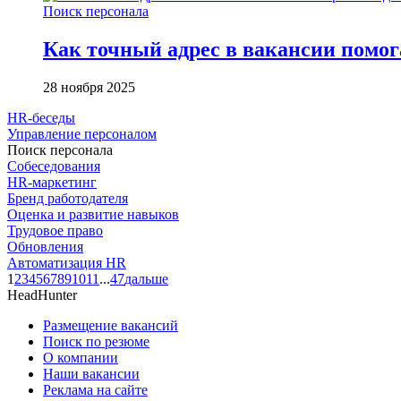
Поиск персонала
Как точный адрес в вакансии помог
28 ноября 2025
HR-беседы
Управление персоналом
Поиск персонала
Собеседования
HR-маркетинг
Бренд работодателя
Оценка и развитие навыков
Трудовое право
Обновления
Автоматизация HR
1
2
3
4
5
6
7
8
9
10
11
...
47
дальше
HeadHunter
Размещение вакансий
Поиск по резюме
О компании
Наши вакансии
Реклама на сайте