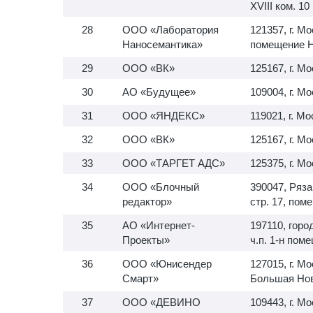
XVIII ком. 10
ООО «Лаборатория
121357, г. Мо
Наносемантика»
помещение 
ООО «ВК»
125167, г. М
АО «Будущее»
109004, г. М
ООО «ЯНДЕКС»
119021, г. Мо
ООО «ВК»
125167, г. Мо
ООО «ТАРГЕТ АДС»
125375, г. Мо
ООО «Блочный
390047, Ряза
редактор»
стр. 17, пом
АО «Интернет-
197110, город
Проекты»
ч.п.
1-н
помещ
ООО «Юнисендер
127015, г. М
Смарт»
Большая Ново
ООО «ДЕВИНО
109443, г. Мо