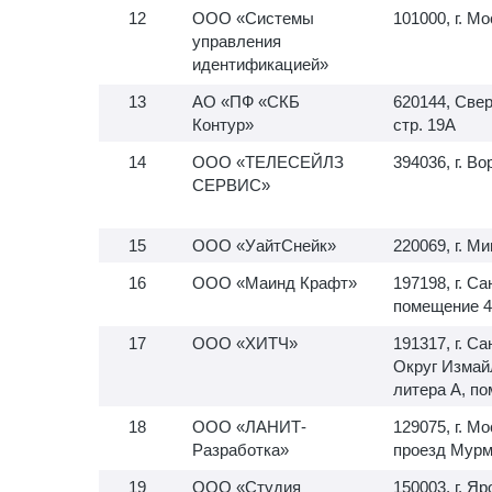
ООО «Системы
101000, г. Мо
управления
идентификацией»
АО «ПФ «СКБ
620144, Свер
Контур»
стр. 19А
ООО «ТЕЛЕСЕЙЛЗ
394036, г. В
СЕРВИС»
ООО «УайтСнейк»
220069, г. Ми
ООО «Маинд Крафт»
197198, г. С
помещение 4
ООО «ХИТЧ»
191317, г. С
Округ Измайл
литера А, п
ООО «ЛАНИТ-
129075, г. М
Разработка»
проезд Мурма
ООО «Студия
150003, г. Я