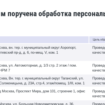
ым поручена обработка персона
Цель об
сква, вн. тер. г. муниципальный округ Аэропорт,
Провед
евский пр-д, д. 6, по-мещ. V, ком. 1
качеств
сква, ул. Автомоторная, д. 1/3 стр. 2 этаж / пом.
Провед
В НРМ 7
качеств
сква, Вн. тер. г. муниципальный округ Таганский, ул.
Провед
олженицына, д. 23А, стр.4, этаж/помещ. 1/III, ком. 1
качеств
д Москва, Проспект Мира, дом 101, строение 1, офис
Провед
качеств
 Москва, ул. Большая Новодмитровская, д. 36,
Провед