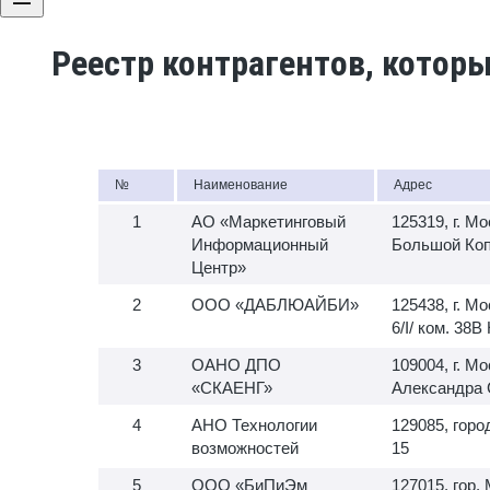
Реестр контрагентов, котор
№
Наименование
Адрес
АО «Маркетинговый
125319, г. Мо
Информационный
Большой Копт
Центр»
ООО «ДАБЛЮАЙБИ»
125438, г. Мо
6/I/ ком. 38
ОАНО ДПО
109004, г. Мо
«СКАЕНГ»
Александра С
АНО Технологии
129085, горо
возможностей
15
ООО «БиПиЭм
127015, гор.