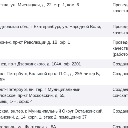
сква, ул. Мясницкая, д. 22, стр. 1, ком. 6
Провед
качеств
дловская обл., г. Екатеринбург, ул. Народной Воли,
Провед
качеств
оронеж, пр-кт Революции д. 1В, оф. 1
Провед
качеств
(работо
нск, пр-т Дзержинского, д. 104А, оф. 2201
Создан
анкт-Петербург, Большой пр-кт П.С., д. 29А литер Б,
Создани
99
анкт-Петербург, вн. тер. г. Муниципальный
Создани
овское, пр-кт Московский, д. 55,
соискат
омещ.
1-Н,
офис 4
осква, вн.тер. г. Муниципальный Округ Останкинский,
Создани
нский, д. 14, корп. 1, этаж 2, помещение 37
рославль, ул. Флотская, д. 8А
Создани