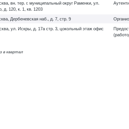
сква, вн. тер. г. муниципальный округ Раменки, ул.
Аутент
 д. 120, к. 1, кв. 1203
сква, Дербеневская наб., д. 7, стр. 9
Организ
осква, ул. Искры, д. 17а стр. 3, цокольный этаж офис
Предост
(работо
з в квартал