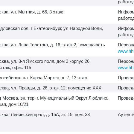
работо
сква, ул. Мытная, д. 66, 3 этаж
Информ
работо
дловская обл, г Екатеринбург, ул Народной Воли,
Информ
работо
сква, ул. Льва Толстого, д. 16, этаж 2, помещ/часть
Персон
www.hh.
сква, ул.
3-я
Ямского поля, дом 2 корпус 26,
Персон
 этаж, офис 115
www.hh.
овосибирск, пл. Карла Маркса, д. 7, 13 этаж
Провед
осква, ул. Правды, д. 26, этаж 12, помещение XXX
Провед
д Москва, вн. тер. г. Муниципальный Округ Люблино,
Провед
кая, дом 10/21
сква, Ленинский пр-кт, д. 15А, эт. 15, пом. 33
Аутент