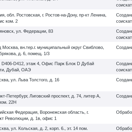
соискат
ия, обл. Ростовская, г. Ростов-на-Дону, пр-кт Ленина,
Создани
ис ком. 2
соискат
ьяновск, ул. Федерации, 83
Создани
соискат
д Москва, вн.тер.г. муниципальный округ Свиблово,
Создани
рякова, д. 6, помещ. 1/3
, D406-D412, этаж 4, Офис Парк Блок D Дубай
Создани
ти, Дубай, ОАЭ
соискат
сква, ул. Льва Толстого, д. 16
Создани
нкт-Петербург, Лиговский проспект, д. 74, литер А,
Создани
ом. 22Н
ийская Федерация, Воронежская область, г.
Обрабо
кт Революции, д. 1в, офис 1
сква, ул. Кольская, д. 2, корп. 6., эт. 14 пом.
Обрабо