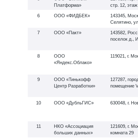
Платформа»
стр. 12, эта
ООО «ФИДБЕК»
143345, Моск
Селятино, ул
ООО «Пакт»
143582, Росс
поселок д., 
ООО
119021, г. Мо
«Яндекс.Облако»
ООО «Тинькофф
127287, горо
Центр Разработки»
помещение VI
ООО «ДубльГИС»
630048, г. Н
НКО «Ассоциация
121609, г. М
больших данных»
комната 29