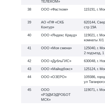
ТЕЛЕКОМ»
ООО «Фастком»
115191, г. Мо
АО «ПФ «СКБ
620144, Свер
Контур»
стр 19А
ООО «Яндекс Крауд»
119021, г. Мо
комнаты X/1
ООО «Моя смена»
125040, г. Мо
2 подъезд, 1
ООО «ДубльГИС»
630048, г. Н
ООО «Майндбокс»
125124, г. М
ООО «ОЗЕРО»
109386, горо
ул Таганрогс
ООО
119071, г. Мо
«РЭДМЭДРОБОТ
МСК»