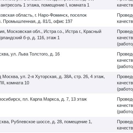
ж антресоль 1 этажа, помещение I, комната 1
качеств
овская область, г. Наро-Фоминск, поселок
Провед
. Промышленная, д. 81/1, офис 197
качеств
ия, Московская обл., Истра г.о., Истра г., Красный
Провед
Ирландский б-р, д. 116, этаж 1
качеств
(работо
сква, ул. Льва Толстого, д. 16
Провед
качеств
(работо
д Москва, ул.
2-я
Хуторская, д. 38А, стр. 26, 4 этаж,
Провед
II, комната 10
качеств
(работо
овосибирск, пл. Карла Маркса, д. 7, 13 этаж
Провед
качеств
(работо
осква, Рублевское шоссе, д. 28, помещение 1,
Провед
качеств