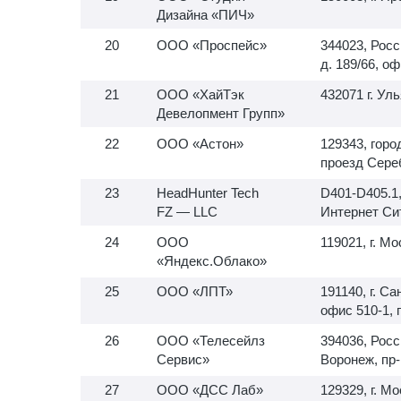
Дизайна «ПИЧ»
ООО «Проспейс»
344023, Росс
д. 189/66, оф
ООО «ХайТэк
432071 г. Ул
Девелопмент Групп»
ООО «Астон»
129343, горо
проезд Сереб
HeadHunter Tech
D401-D405.1
FZ — LLC
Интернет Си
ООО
119021, г. Мо
«Яндекс.Облако»
ООО «ЛПТ»
191140, г. Са
офис
510-1,
п
ООО «Телесейлз
394036, Росс
Сервис»
Воронеж, пр-
ООО «ДСС Лаб»
129329, г. Мо