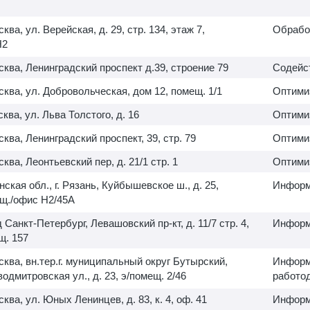
сква, ул. Верейская, д. 29, стр. 134, этаж 7,
Обрабо
H2
осква, Ленинградский проспект д.39, строение 79
Содейс
осква, ул. Добровольческая, дом 12, помещ. 1/1
Оптими
сква, ул. Льва Толстого, д. 16
Оптими
сква, Ленинградский проспект, 39, стр. 79
Оптими
сква, Леонтьевский пер, д. 21/1 стр. 1
Оптими
нская обл., г. Рязань, Куйбышевское ш., д. 25,
Информ
ещ./офис H2/45A
 Санкт-Петербург, Левашовский пр-кт, д. 11/7 стр. 4,
Информ
. 157
осква, вн.тер.г. муниципальный округ Бутырский,
Информ
дмитровская ул., д. 23, э/помещ. 2/46
работо
сква, ул. Юных Ленинцев, д. 83, к. 4, оф. 41
Информ