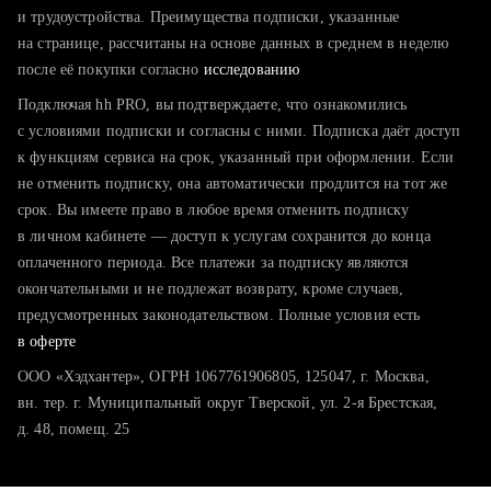
тратите много времени на поиск и вручную поднимаете
и трудоустройства. Преимущества подписки, указанные
резюме
на странице, рассчитаны на основе данных в среднем в неделю
после её покупки согласно
хотите сравнить себя с конкурентами и оценить шансы
исследованию
Подключая hh PRO, вы подтверждаете, что ознакомились
с условиями подписки и согласны с ними. Подписка даёт доступ
к функциям сервиса на срок, указанный при оформлении. Если
не отменить подписку, она автоматически продлится на тот же
срок. Вы имеете право в любое время отменить подписку
в личном кабинете — доступ к услугам сохранится до конца
оплаченного периода. Все платежи за подписку являются
окончательными и не подлежат возврату, кроме случаев,
предусмотренных законодательством. Полные условия есть
в оферте
ООО «Хэдхантер», ОГРН 1067761906805, 125047, г. Москва,
вн. тер. г. Муниципальный округ Тверской, ул. 2-я Брестская,
д. 48, помещ. 25